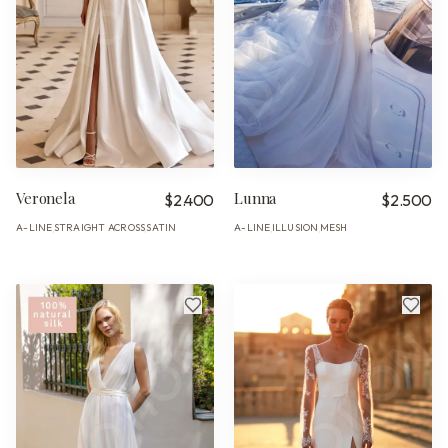
Veronela
Lunna
$2.400
$2.500
A-LINE
STRAIGHT ACROSS
SATIN
A-LINE
ILLUSION
MESH
·
·
·
·