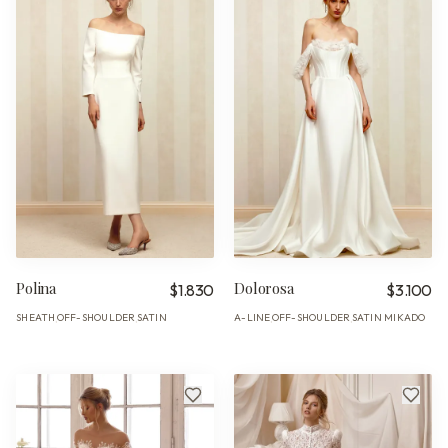
Polina
Dolorosa
$1.830
$3.100
SHEATH
OFF-SHOULDER
SATIN
A-LINE
OFF-SHOULDER
SATIN MIKADO
·
·
·
·