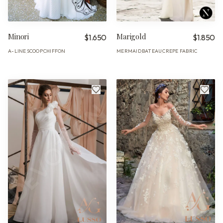
Minori
Marigold
$1.650
$1.850
A-LINE
SCOOP
CHIFFON
MERMAID
BATEAU
CREPE FABRIC
·
·
·
·