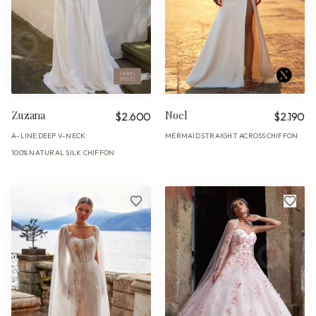
Zuzana
Noel
$2.600
$2.190
A-LINE
DEEP V-NECK
MERMAID
STRAIGHT ACROSS
CHIFFON
·
·
·
·
100% NATURAL SILK CHIFFON