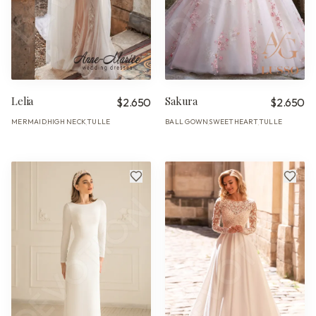
Lelia
Sakura
$2.650
$2.650
MERMAID
HIGH NECK
TULLE
BALL GOWN
SWEETHEART
TULLE
·
·
·
·