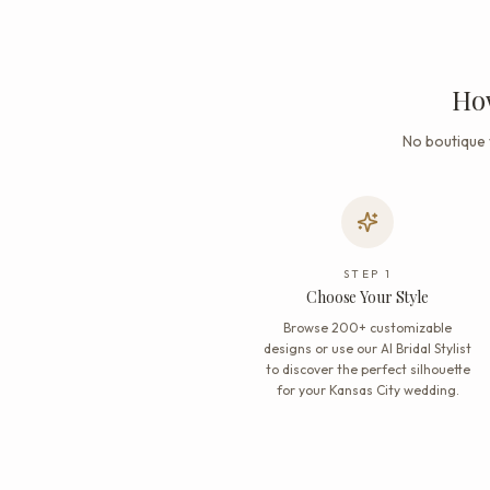
How
No boutique 
STEP
1
Choose Your Style
Browse 200+ customizable
designs or use our AI Bridal Stylist
to discover the perfect silhouette
for your Kansas City wedding.