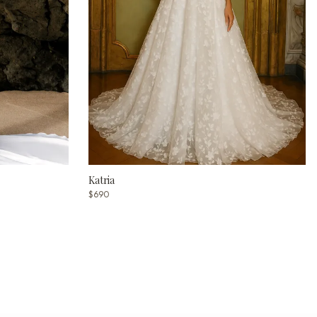
Katria
$690