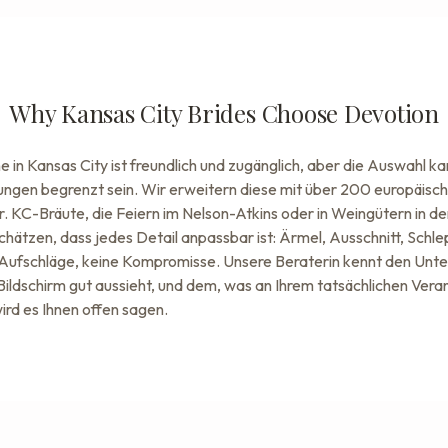
Why Kansas City Brides Choose Devotion
in Kansas City ist freundlich und zugänglich, aber die Auswahl ka
lungen begrenzt sein. Wir erweitern diese mit über 200 europäisc
r. KC-Bräute, die Feiern im Nelson-Atkins oder in Weingütern in d
hätzen, dass jedes Detail anpassbar ist: Ärmel, Ausschnitt, Schlep
 Aufschläge, keine Kompromisse. Unsere Beraterin kennt den Unt
ildschirm gut aussieht, und dem, was an Ihrem tatsächlichen Vera
wird es Ihnen offen sagen.