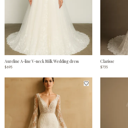
Aureline A-line V-neck Milk Wedding dress
Clarisse
$695
$735