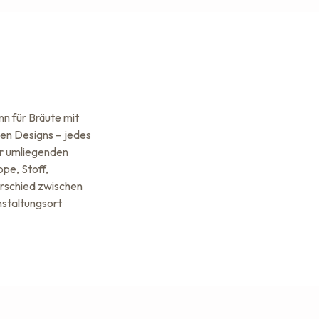
nn für Bräute mit
hen Designs – jedes
er umliegenden
pe, Stoff,
erschied zwischen
nstaltungsort