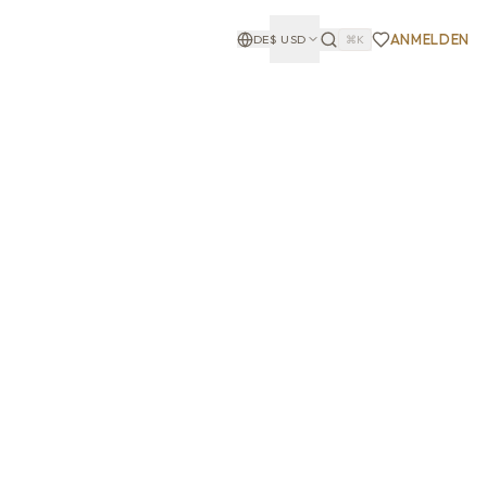
ANMELDEN
DE
$
USD
⌘K