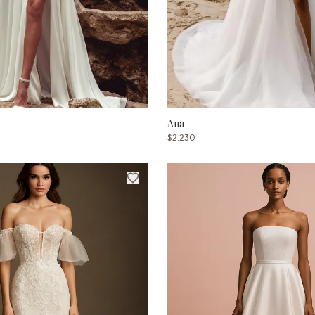
Ana
$2.230