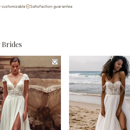
y customizable
Satisfaction guarantee
 Brides