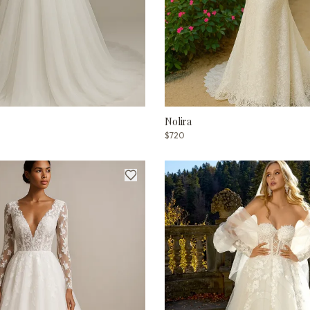
Nolira
$720