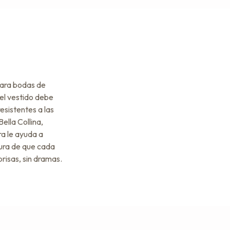
para bodas de
 el vestido debe
esistentes a las
ella Collina,
ra le ayuda a
ura de que cada
risas, sin dramas.