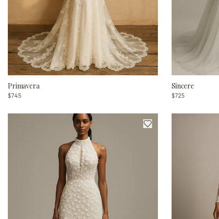
Primavera
Sincere
$745
$725