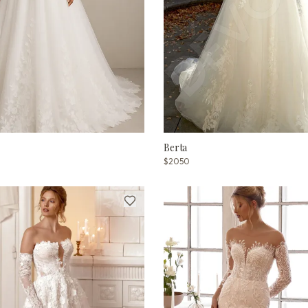
Berta
$2050