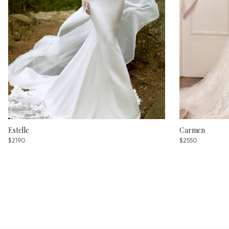
Estelle
Carmen
$2190
$2550