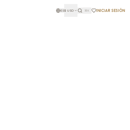
INICIAR SESIÓN
ES
$
USD
⌘K