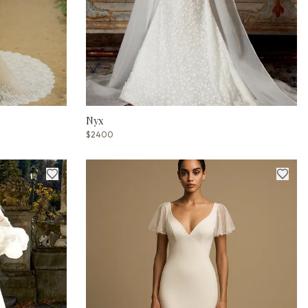
Nyx
$2400