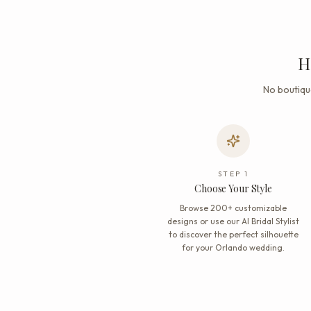
H
No boutiqu
STEP
1
Choose Your Style
Browse 200+ customizable
designs or use our AI Bridal Stylist
to discover the perfect silhouette
for your Orlando wedding.