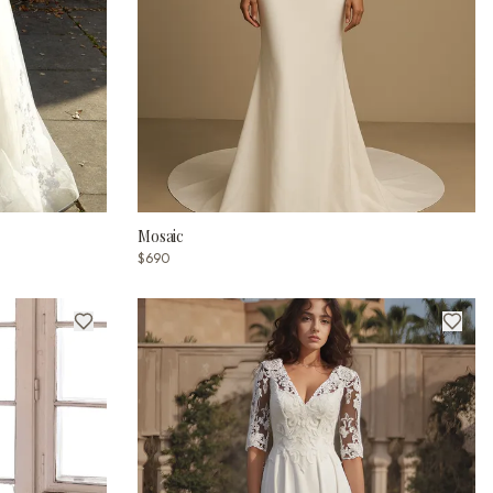
Mosaic
$690