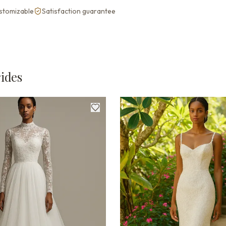
ustomizable
Satisfaction guarantee
ides