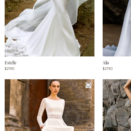
Estelle
Alis
$2190
$2750