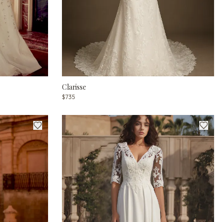
Clarisse
$735