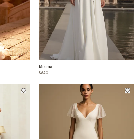
Mirima
$640