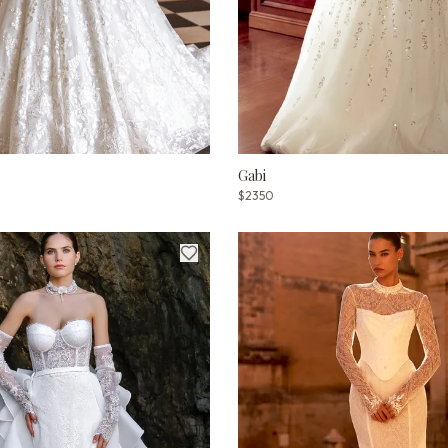
Gabi
$2350