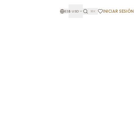
INICIAR SESIÓN
ES
$
USD
⌘K