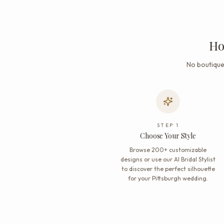
Ho
No boutique
STEP
1
Choose Your Style
Browse 200+ customizable
designs or use our AI Bridal Stylist
to discover the perfect silhouette
for your Pittsburgh wedding.