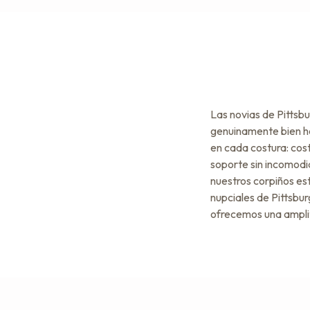
Las novias de Pittsbu
genuinamente bien he
en cada costura: cos
soporte sin incomodid
nuestros corpiños est
nupciales de Pittsbur
ofrecemos una amplit