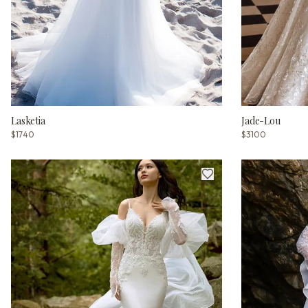
Lasketia
Jade-Lou
$1740
$3100