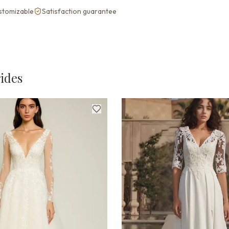
ustomizable
Satisfaction guarantee
rides