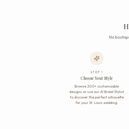
H
No boutique
STEP
1
Choose Your Style
Browse 200+ customizable
designs or use our AI Bridal Stylist
to discover the perfect silhouette
for your St. Louis wedding.