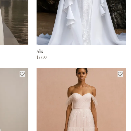
Alis
$2750