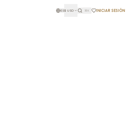
INICIAR SESIÓN
ES
$
USD
⌘K