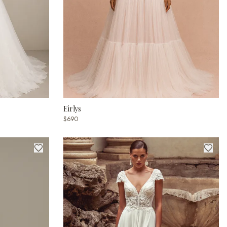
Eirlys
$690