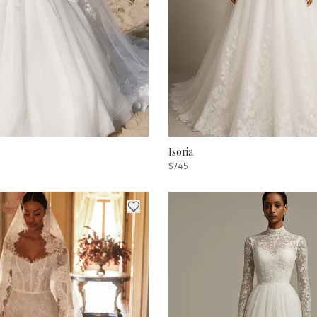
Isoria
$745