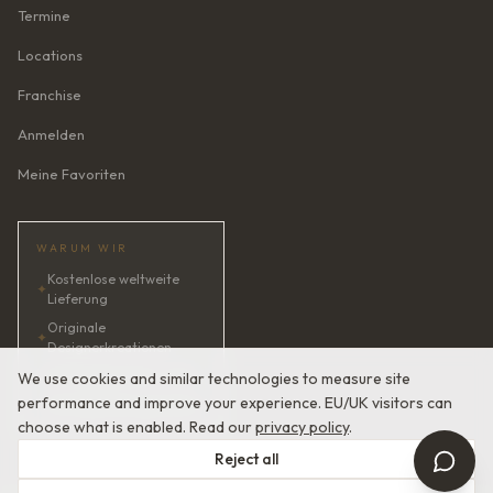
Termine
Locations
Franchise
Anmelden
Meine Favoriten
WARUM WIR
Kostenlose weltweite
✦
Lieferung
Originale
✦
Designerkreationen
✦
KI-Brautberaterin · 24/7
We use cookies and similar technologies to measure site
performance and improve your experience. EU/UK visitors can
✦
Zufriedenheit garantiert
choose what is enabled. Read our
privacy policy
.
Reject all