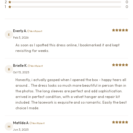
2
0
1
0
Everly A.
Verifiziert
E
Feb 3, 2026
As soon as I spotted this dress online, I bookmarked it and kept
revisiting for weeks.
Brielle K.
Verifiziert
B
Oct 15, 2025
Honestly, i actually gasped when I opened the box - happy tears all
around... The dress looks so much more beautiful in person than in
the photos. The long sleeves are perfect and add sophistication.
arrived in perfect condition, with a velvet hanger and repair kit
included. The lacework is exquisite and so romantic. Easily the best
choice I made.
Matilda A.
Verifiziert
M
Jun 3, 2025