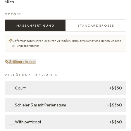
Milch
GRÖSSE
MASSANFERTIGUNG
STANDARDGRÖSSE
Gefertigt nach Ihren exakten 21 Maßen · Inklusive Beratung durch unsere
KI-Brautberaterin
Größenratgeber
VERFÜGBARE UPGRADES
Court
+$
$50
Schleier 3 m mit Perlensaum
+$
$360
With petticoat
+$
$60