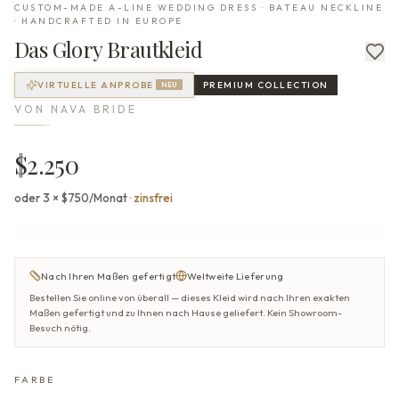
CUSTOM-MADE A-LINE WEDDING DRESS · BATEAU NECKLINE
· HANDCRAFTED IN EUROPE
Das
Glory
Brautkleid
VIRTUELLE ANPROBE
PREMIUM
COLLECTION
NEU
VON
NAVA BRIDE
$2.250
oder 3 × $750/Monat
·
zinsfrei
Nach Ihren Maßen gefertigt
Weltweite Lieferung
Bestellen Sie online von überall — dieses Kleid wird nach Ihren exakten
Maßen gefertigt und zu Ihnen nach Hause geliefert. Kein Showroom-
Besuch nötig.
FARBE