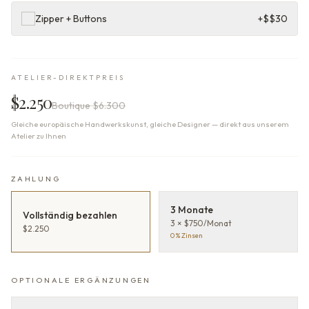
Zipper + Buttons
+$
$30
ATELIER-DIREKTPREIS
$2.250
Boutique
$6.300
Gleiche europäische Handwerkskunst, gleiche Designer — direkt aus unserem
Atelier zu Ihnen
ZAHLUNG
3 Monate
Vollständig bezahlen
3 × $750/Monat
$2.250
0 % Zinsen
OPTIONALE ERGÄNZUNGEN