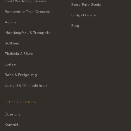
Short Wedding Dresses
Body Type Guide
Removable Train Dresses
Budget Guide
A‑Linie
Blog
Meerjungfrau & Trompete
Ballkleid
Etuikleid & Säule
Spitze
Boho & Freigeistig
Schlicht & Minimalistisch
UNTERNEHMEN
Über uns
Kontakt