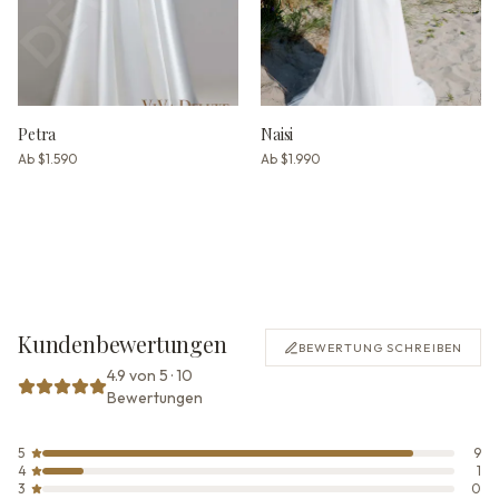
Petra
Naisi
Ab
$1.590
Ab
$1.990
Kundenbewertungen
BEWERTUNG SCHREIBEN
4.9 von 5 · 10
Bewertungen
5
9
4
1
3
0