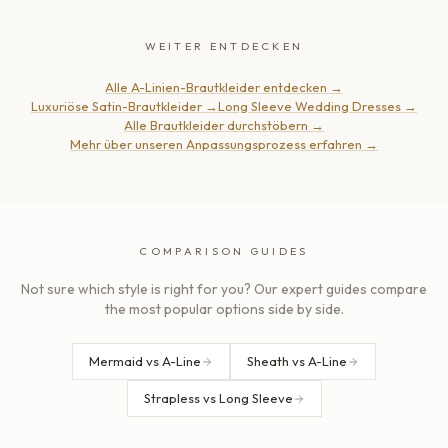
WEITER ENTDECKEN
Alle A-Linien-Brautkleider entdecken
→
Luxuriöse Satin-Brautkleider
→
Long Sleeve Wedding Dresses
→
Alle Brautkleider durchstöbern
→
Mehr über unseren Anpassungsprozess erfahren
→
COMPARISON GUIDES
Not sure which style is right for you? Our expert guides compare
the most popular options side by side.
Mermaid vs A-Line
Sheath vs A-Line
Strapless vs Long Sleeve