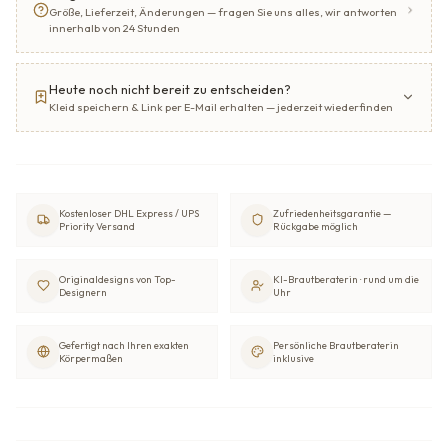
Größe, Lieferzeit, Änderungen — fragen Sie uns alles, wir antworten
innerhalb von 24 Stunden
Heute noch nicht bereit zu entscheiden?
Kleid speichern & Link per E-Mail erhalten — jederzeit wiederfinden
Kostenloser DHL Express / UPS
Zufriedenheitsgarantie —
Priority Versand
Rückgabe möglich
Originaldesigns von Top-
KI-Brautberaterin · rund um die
Designern
Uhr
Gefertigt nach Ihren exakten
Persönliche Brautberaterin
Körpermaßen
inklusive