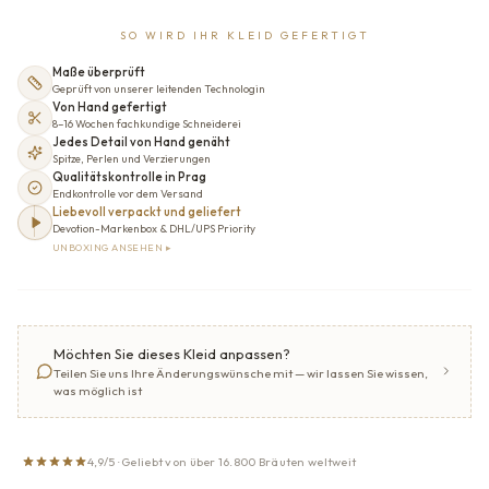
SO WIRD IHR KLEID GEFERTIGT
Maße überprüft
Geprüft von unserer leitenden Technologin
Von Hand gefertigt
8–16 Wochen fachkundige Schneiderei
Jedes Detail von Hand genäht
Spitze, Perlen und Verzierungen
Qualitätskontrolle in Prag
Endkontrolle vor dem Versand
Liebevoll verpackt und geliefert
Devotion-Markenbox & DHL/UPS Priority
UNBOXING ANSEHEN ▸
Möchten Sie dieses Kleid anpassen?
Teilen Sie uns Ihre Änderungswünsche mit — wir lassen Sie wissen,
was möglich ist
4,9/5 · Geliebt von über 16.800 Bräuten weltweit