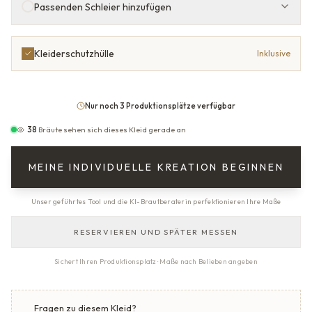
Passenden Schleier hinzufügen
Kleiderschutzhülle
Inklusive
Nur noch 3 Produktionsplätze verfügbar
38
Bräute sehen sich dieses Kleid gerade an
MEINE INDIVIDUELLE KREATION BEGINNEN
Unser geführtes Tool und die KI-Brautberaterin perfektionieren Ihre Maße
RESERVIEREN UND SPÄTER MESSEN
Sichert Ihren Produktionsplatz · Maße nach Belieben angeben
Fragen zu diesem Kleid?