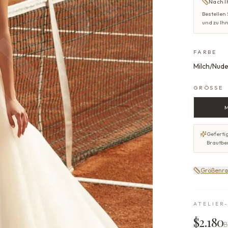
Nach I
Bestellen
und zu Ih
FARBE
Milch/Nud
GRÖSSE
Gefertig
Brautbe
Größenra
ATELIER
$2.180
B