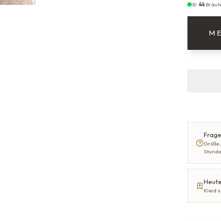
44
Bräut
ME
Frage
Größe,
Stund
Heute
Kleid 