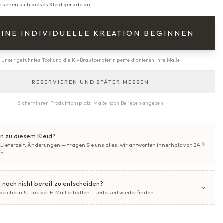
e sehen sich dieses Kleid gerade an
INE INDIVIDUELLE KREATION BEGINNEN
Unser geführtes Tool und die KI-Brautberaterin perfektionieren Ihre Maße
RESERVIEREN UND SPÄTER MESSEN
Sichert Ihren Produktionsplatz · Maße nach Belieben angeben
n zu diesem Kleid?
 Lieferzeit, Änderungen — fragen Sie uns alles, wir antworten innerhalb von 24
en
 noch nicht bereit zu entscheiden?
speichern & Link per E-Mail erhalten — jederzeit wiederfinden