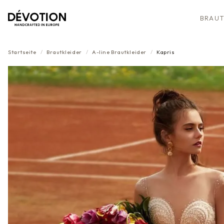
BRAUT
Startseite
/
Brautkleider
/
A-line
Brautkleider
/
Kapris