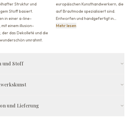
lhafter Struktur und
europäischen Kunsthandwerkern, die
gem Stoff basiert.
auf Brautmode spezialisiert sind.
n in einer a-line-
Entworfen und handgefertigt in
…
Dies ist keine Massenprodukt
,
mit einem illusion-
Mehr lesen
, der
das Dekolleté und die
 wunderschön umrahmt.
 und Stoff
Passform
Illusion-Ausschnitt
Kappenärmel
dwerkskunst
sener Rücken-Rücken
Kapellen-Schleppe-Schleppe
Milch/Nude
tigt in Europa von erfahrenen Kunsthandwerkern, wird das Kapris
USAMMENSETZUNG
h Ihren exakten 21 Maßen gefertigt — so sitzt es von Anfang an
on und Lieferung
Tüll
ohne Änderungen. Jedes Kleid erfordert 8–12 weeks sorgfältige
m Zuschnitt bis zur abschließenden Qualitätskontrolle.
tionszeit
ff
Satin,Tüll mit Glitzer
eeks