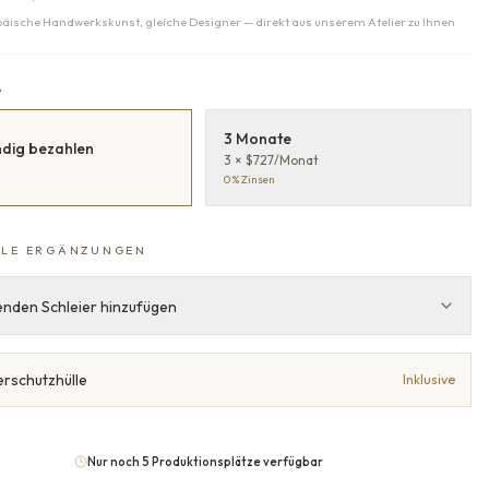
päische Handwerkskunst, gleiche Designer — direkt aus unserem Atelier zu Ihnen
G
3 Monate
ndig bezahlen
3 × $727/Monat
0 % Zinsen
LE ERGÄNZUNGEN
nden Schleier hinzufügen
erschutzhülle
Inklusive
Nur noch 5 Produktionsplätze verfügbar