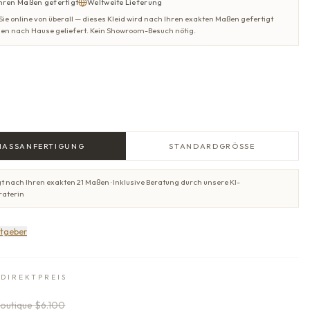
hren Maßen gefertigt
Weltweite Lieferung
 Sie online von überall — dieses Kleid wird nach Ihren exakten Maßen gefertigt
nen nach Hause geliefert. Kein Showroom-Besuch nötig.
e
MASSANFERTIGUNG
STANDARDGRÖSSE
t nach Ihren exakten 21 Maßen · Inklusive Beratung durch unsere KI-
raterin
tgeber
-DIREKTPREIS
outique
$6.100