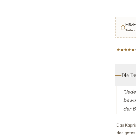
Möcht
Teilen
Die D
"
Jede
bewus
der B
Das Kapris
designtes 