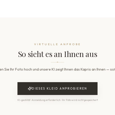
Satisfa
Rockteil
Lieferu
Complim
1–2 wee
Futter
Branded
Verpac
Complim
Sicher 
VOLLSTÄ
AI brida
DIE SILHO
*Für weitere I
Silhouette
VIRTUELLE ANPROBE
A-Linie
So sieht es an Ihnen aus
Taille
Natur
Rocklänge
Bodenlang
n Sie Ihr Foto hoch und unsere KI zeigt Ihnen das Kapris an Ihnen — so
Schleppe
Kapellen-S
DIESES KLEID ANPROBIEREN
KI-gestützt · Anmeldung erforderlich · Ihr Foto wird nicht gespeichert