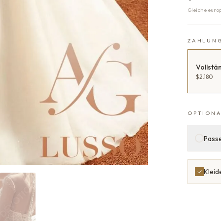
Gleiche euro
ZAHLUN
Vollstä
$2.180
OPTIONA
Passe
Kleid