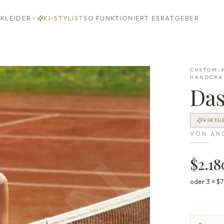
KLEIDER
KI-STYLIST
SO FUNKTIONIERT ES
RATGEBER
CUSTOM-M
HANDCRA
Da
VIRTU
VON
AN
$2.18
oder 3 × $