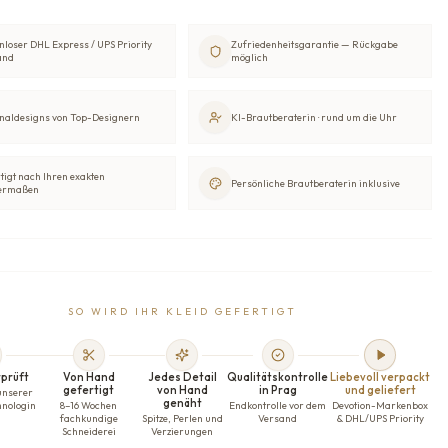
nloser DHL Express / UPS Priority
Zufriedenheitsgarantie — Rückgabe
and
möglich
naldesigns von Top-Designern
KI-Brautberaterin · rund um die Uhr
tigt nach Ihren exakten
Persönliche Brautberaterin inklusive
ermaßen
SO WIRD IHR KLEID GEFERTIGT
prüft
Von Hand
Jedes Detail
Qualitätskontrolle
Liebevoll verpackt
gefertigt
von Hand
in Prag
und geliefert
unserer
genäht
hnologin
8–16 Wochen
Endkontrolle vor dem
Devotion-Markenbox
fachkundige
Spitze, Perlen und
Versand
& DHL/UPS Priority
Schneiderei
Verzierungen