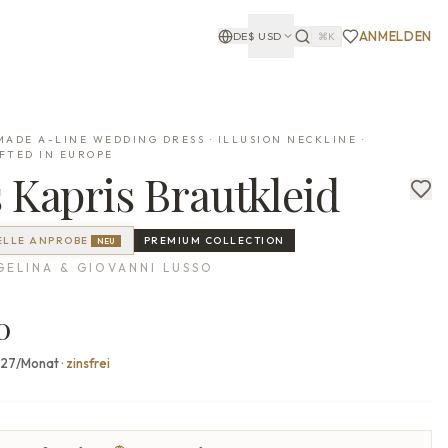
ANMELDEN
DE
$
USD
⌘K
ADE A-LINE WEDDING DRESS · ILLUSION NECKLINE ·
FTED IN EUROPE
s
Kapris
Brautkleid
ELLE ANPROBE
PREMIUM
COLLECTION
NEU
GELINA & GIOVANNI LUSSO
0
727/Monat
·
zinsfrei