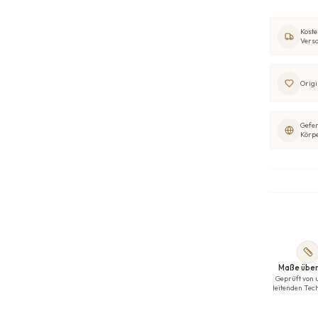
Koste
Vers
Origi
Gefer
Körp
Maße über
Geprüft von 
leitenden Tec