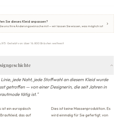
en Sie dieses Kleid anpassen?
 Sie uns Ihre Änderungswünsche mit — wir lassen Sie wissen, was möglich ist
4,9/5 · Geliebt von über 16.800 Bräuten weltweit
esigngeschichte
 Linie, jede Naht, jede Stoffwahl an diesem Kleid wurde
st getroffen — von einer Designerin, die seit Jahren in
rautmode tätig ist.
"
 ist ein europäisch
Dies ist keine Massenproduktion. Es
Brautkleid, das auf
wird einmalig für Sie gefertigt, von