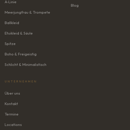
A‑Linie
Blog
Meerjungfrau & Trompete
Ballkleid
Etuikleid & Säule
Spitze
Boho & Freigeistig
Schlicht & Minimalistisch
UNTERNEHMEN
Über uns
Kontakt
Termine
Locations