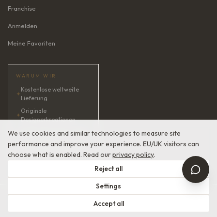
Franchise
Anmelden
Meine Favoriten
WARUM WIR
Kostenlose weltweite
✦
Lieferung
Originale
✦
Designerkreationen
✦
KI-Brautberaterin · 24/7
We use cookies and similar technologies to measure site
performance and improve your experience. EU/UK visitors can
✦
Zufriedenheit garantiert
choose what is enabled. Read our
privacy policy
.
Reject all
Settings
© 2026 Devotion Dresses. Europäische Couture-Brautmode.
Accept all
Nutzungsbedingungen
Datenschutzerklärung
Mit
in Europa gefertigt