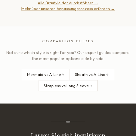
Alle Brautkleider durchstöbern
→
Mehr über unseren Anpassungsprozess erfahren
→
COMPARISON GUIDES
Not sure which style is right for you? Our expert guides compare
the most popular options side by side.
Mermaid vs A-Line
Sheath vs A-Line
Strapless vs Long Sleeve
Lassen Sie sich inspirieren