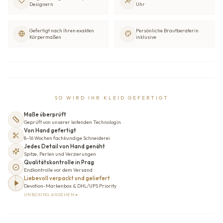
Designern
Uhr
Gefertigt nach Ihren exakten
Persönliche Brautberaterin
Körpermaßen
inklusive
SO WIRD IHR KLEID GEFERTIGT
Maße überprüft
Geprüft von unserer leitenden Technologin
Von Hand gefertigt
8–16 Wochen fachkundige Schneiderei
Jedes Detail von Hand genäht
Spitze, Perlen und Verzierungen
Qualitätskontrolle in Prag
Endkontrolle vor dem Versand
Liebevoll verpackt und geliefert
Devotion-Markenbox & DHL/UPS Priority
UNBOXING ANSEHEN ▸