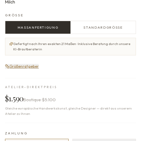
Milch
GRÖSSE
MASSANFERTIGUNG
STANDARDGRÖSSE
Gefertigt nach Ihren exakten 21 Maßen · Inklusive Beratung durch unsere
KI-Brautberaterin
Größenratgeber
ATELIER-DIREKTPREIS
$1.590
Boutique
$5.100
Gleiche europäische Handwerkskunst, gleiche Designer — direkt aus unserem
Atelier zu Ihnen
ZAHLUNG