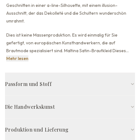
Geschnitten in einer a-line-Silhouette,
mit einem illusion-
Ausschnitt, der
das Dekolleté und die Schultern wunderschön
umrahmt.
Dies ist keine Massenproduktion. Es wird einmalig für Sie
gefertigt, von europäischen Kunsthandwerkern, die auf
Brautmode spezialisiert sind. Maltina Satin-Brautkleid Dieses
…
Dies ist keine Massenproduktion. Es wird einmalig für Si
Mehr lesen
Passform und Stoff
A-Linie-Passform
Illusion-Ausschnitt
Langarm
Die Handwerkskunst
Geschlossener Rücken-Rücken
Schleppe (schmal)-Schleppe
Milch
Handgefertigt in Europa von erfahrenen Kunsthandwerkern,
wird das Maltina Kleid nach Ihren exakten 21 Maßen gefertigt —
Produktion und Lieferung
STOFFZUSAMMENSETZUNG
so sitzt es von Anfang an perfekt, ohne Änderungen. Jedes Kleid