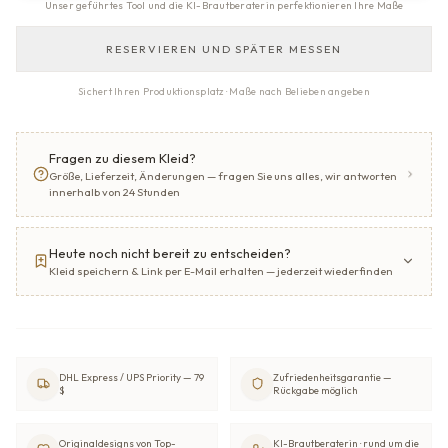
Unser geführtes Tool und die KI-Brautberaterin perfektionieren Ihre Maße
RESERVIEREN UND SPÄTER MESSEN
Sichert Ihren Produktionsplatz · Maße nach Belieben angeben
Fragen zu diesem Kleid?
Größe, Lieferzeit, Änderungen — fragen Sie uns alles, wir antworten
innerhalb von 24 Stunden
Heute noch nicht bereit zu entscheiden?
Kleid speichern & Link per E-Mail erhalten — jederzeit wiederfinden
DHL Express / UPS Priority — 79
Zufriedenheitsgarantie —
$
Rückgabe möglich
Originaldesigns von Top-
KI-Brautberaterin · rund um die