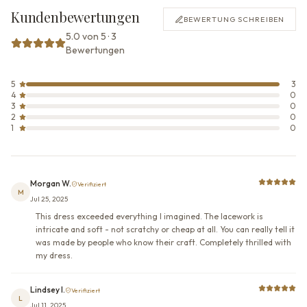
Kundenbewertungen
BEWERTUNG SCHREIBEN
5.0 von 5 · 3
Bewertungen
5
3
4
0
3
0
2
0
1
0
Morgan W.
Verifiziert
M
Jul 25, 2025
This dress exceeded everything I imagined. The lacework is
intricate and soft - not scratchy or cheap at all. You can really tell it
was made by people who know their craft. Completely thrilled with
my dress.
Lindsey I.
Verifiziert
L
Jul 11, 2025