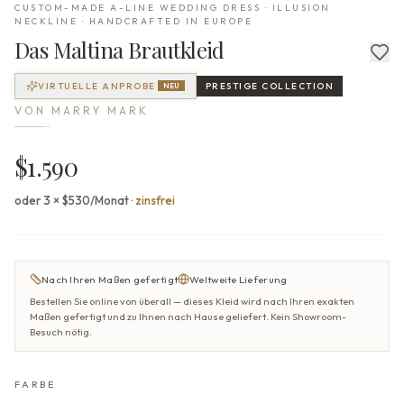
CUSTOM-MADE A-LINE WEDDING DRESS · ILLUSION
NECKLINE · HANDCRAFTED IN EUROPE
Das
Maltina
Brautkleid
VIRTUELLE ANPROBE
PRESTIGE
COLLECTION
NEU
VON
MARRY MARK
$1.590
oder 3 × $530/Monat
·
zinsfrei
Nach Ihren Maßen gefertigt
Weltweite Lieferung
Bestellen Sie online von überall — dieses Kleid wird nach Ihren exakten
Maßen gefertigt und zu Ihnen nach Hause geliefert. Kein Showroom-
Besuch nötig.
FARBE