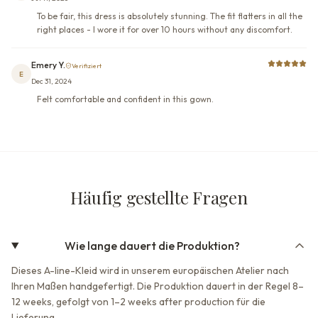
To be fair, this dress is absolutely stunning. The fit flatters in all the
right places - I wore it for over 10 hours without any discomfort.
Emery Y.
Verifiziert
E
Dec 31, 2024
Felt comfortable and confident in this gown.
Häufig gestellte Fragen
Wie lange dauert die Produktion?
Dieses A-line-Kleid wird in unserem europäischen Atelier nach
Ihren Maßen handgefertigt. Die Produktion dauert in der Regel 8–
12 weeks, gefolgt von 1–2 weeks after production für die
Lieferung.