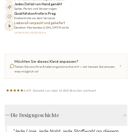
Jedes Detail von Hand genäht
Spitze, Perlen und Verzierungen
Qualitätskontrolle in Prag
Endkontrolle vor dem Versand
Liebevoll verpackt und geliefert
Devotion-Markenbox & DHL/UPS Priority
UNBOXING ANSEHEN ▸
Möchten Sie dieses Kleid anpassen?
Teilen Sie uns Ihre Änderungswünsche mit — wir lassen Sie wissen,
was möglich ist
4,9/5 · Geliebt von über 16.800 Bräuten weltweit
Die Designgeschichte
"
Jede Linie, jede Naht, jede Stoffwahl an diesem