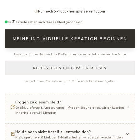
Nur noch 5 Produktionsplätze verfügbar
31
Bräute sehen sich dieses Kleid gerade an
MEINE INDIVIDUELLE KREATION BEGINNEN
Unser geführtes Tool und die KI-Brautberaterin perfektionieren Ihre Maße
RESERVIEREN UND SPÄTER MESSEN
Sichert Ihren Produktionsplatz · Maße nach Belieben angeben
Fragen zu diesem Kleid?
Größe, Lieferzeit, Änderungen — fragen Sie uns alles, wir antworten
innerhalb von 24 Stunden
Heute noch nicht bereit zu entscheiden?
Kleid speichern & Link per E-Mail erhalten — jederzeit wiederfinden