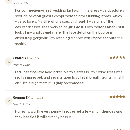
M
Sep 8, 2025
For our medium-sized wedding last April, this dress was absolutely
spot on. Several guests complimented how stunning it was, which
was so lovely. My alterations specialist said it was one of the
easiest dresses she's worked on. just do it. Even months later, I still
look at my photos and smile. The lace detail on the bodice is
absolutely gorgeous. My wedding planner was impressed with the
quality.
Chiara Y.
Verifiziert
C
May 19, 2025
I still can't believe how incredible this dress is. My seamstress was
really impressed, and several guests called it breathtaking. I'm still
on such a high from it. Highly recommend!
Reagan T.
Verifiziert
R
Nov 14, 2024
Honestly, worth every penny. I requested a few small changes and
they handled it without any hassle.