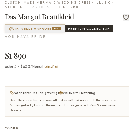
CUSTOM-MADE MERMAID WEDDING DRESS · ILLUSION
NECKLINE · HANDCRAFTED IN EUROPE
Das
Margot
Brautkleid
VIRTUELLE ANPROBE
PREMIUM
COLLECTION
NEU
VON
NAVA BRIDE
$1.890
oder 3 × $630/Monat
·
zinsfrei
Nach Ihren Maßen gefertigt
Weltweite Lieferung
Bestellen Sie online von überall — dieses Kleid wird nach Ihren exakten
Maßen gefertigt und zu Ihnen nach Hause geliefert. Kein Showroom-
Besuch nötig.
FARBE