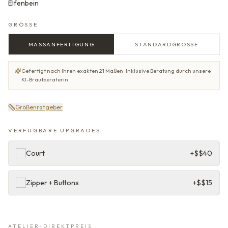
Elfenbein
GRÖSSE
MASSANFERTIGUNG
STANDARDGRÖSSE
Gefertigt nach Ihren exakten 21 Maßen · Inklusive Beratung durch unsere
KI-Brautberaterin
Größenratgeber
VERFÜGBARE UPGRADES
Court
+$
$40
Zipper + Buttons
+$
$15
ATELIER-DIREKTPREIS