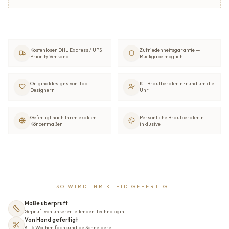
Kostenloser DHL Express / UPS
Zufriedenheitsgarantie —
Priority Versand
Rückgabe möglich
Originaldesigns von Top-
KI-Brautberaterin · rund um die
Designern
Uhr
Gefertigt nach Ihren exakten
Persönliche Brautberaterin
Körpermaßen
inklusive
SO WIRD IHR KLEID GEFERTIGT
Maße überprüft
Geprüft von unserer leitenden Technologin
Von Hand gefertigt
8–16 Wochen fachkundige Schneiderei