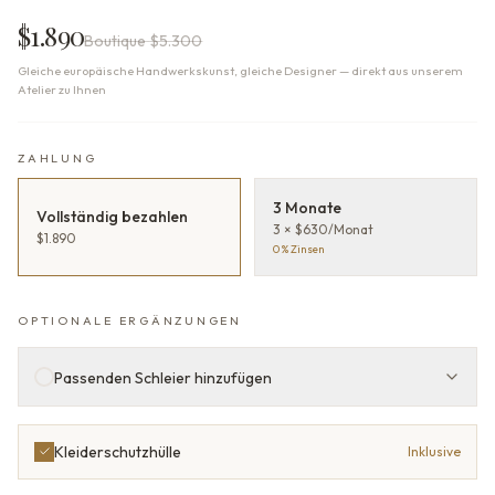
$1.890
Boutique
$5.300
Gleiche europäische Handwerkskunst, gleiche Designer — direkt aus unserem
Atelier zu Ihnen
ZAHLUNG
3 Monate
Vollständig bezahlen
3 × $630/Monat
$1.890
0 % Zinsen
OPTIONALE ERGÄNZUNGEN
Passenden Schleier hinzufügen
Kleiderschutzhülle
Inklusive