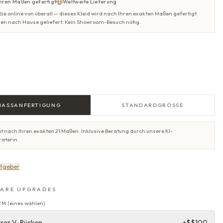
hren Maßen gefertigt
Weltweite Lieferung
 Sie online von überall — dieses Kleid wird nach Ihren exakten Maßen gefertigt
nen nach Hause geliefert. Kein Showroom-Besuch nötig.
MASSANFERTIGUNG
STANDARDGRÖSSE
t nach Ihren exakten 21 Maßen · Inklusive Beratung durch unsere KI-
raterin
tgeber
ARE UPGRADES
RM
(
eines wählen
)
rer V-Rücken
+$
$100