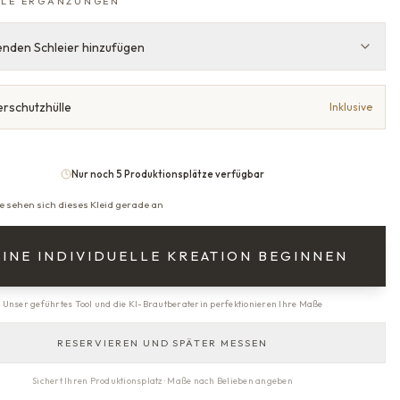
LE ERGÄNZUNGEN
nden Schleier hinzufügen
erschutzhülle
Inklusive
Nur noch 5 Produktionsplätze verfügbar
e sehen sich dieses Kleid gerade an
INE INDIVIDUELLE KREATION BEGINNEN
Unser geführtes Tool und die KI-Brautberaterin perfektionieren Ihre Maße
RESERVIEREN UND SPÄTER MESSEN
Sichert Ihren Produktionsplatz · Maße nach Belieben angeben