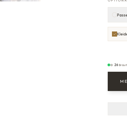
OPTIONA
Passe
Kleid
26
Bräut
ME