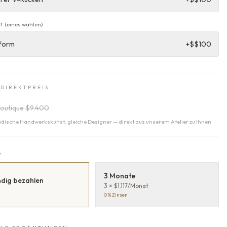
T
(
eines wählen
)
form
+$
$100
-DIREKTPREIS
outique
$9.400
päische Handwerkskunst, gleiche Designer — direkt aus unserem Atelier zu Ihnen
G
3 Monate
ndig bezahlen
3 × $1.117/Monat
0 % Zinsen