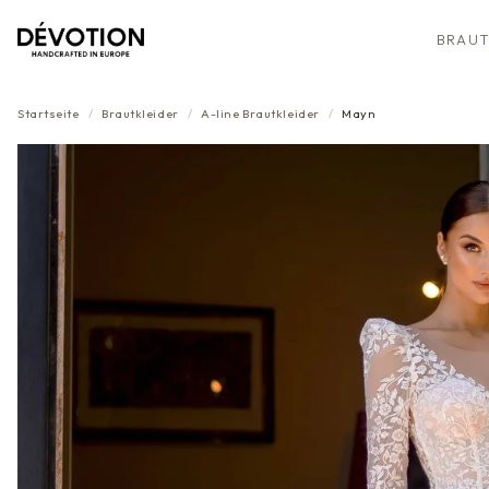
BRAUT
Startseite
/
Brautkleider
/
A-line
Brautkleider
/
Mayn