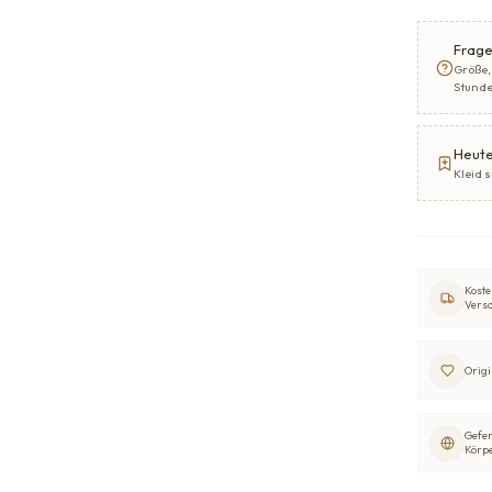
Frage
Größe,
Stund
Heute
Kleid 
Koste
Vers
Origi
Gefer
Körp