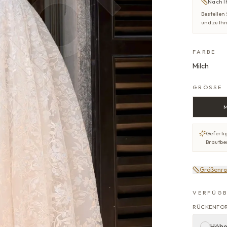
Nach I
Bestellen
und zu Ih
FARBE
Milch
GRÖSSE
Gefertig
Brautbe
Größenra
VERFÜGB
RÜCKENFO
Höhe