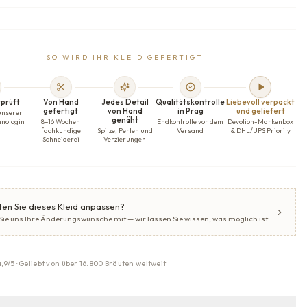
SO WIRD IHR KLEID GEFERTIGT
prüft
Von Hand
Jedes Detail
Qualitätskontrolle
Liebevoll verpackt
gefertigt
von Hand
in Prag
und geliefert
unserer
genäht
hnologin
8–16 Wochen
Endkontrolle vor dem
Devotion-Markenbox
fachkundige
Spitze, Perlen und
Versand
& DHL/UPS Priority
Schneiderei
Verzierungen
en Sie dieses Kleid anpassen?
 Sie uns Ihre Änderungswünsche mit — wir lassen Sie wissen, was möglich ist
4,9/5 · Geliebt von über 16.800 Bräuten weltweit