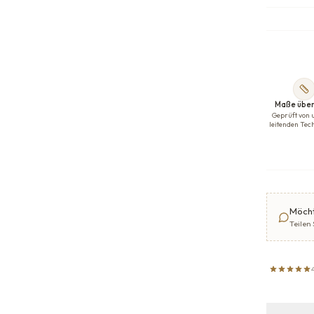
Maße über
Geprüft von 
leitenden Tec
Möcht
Teilen