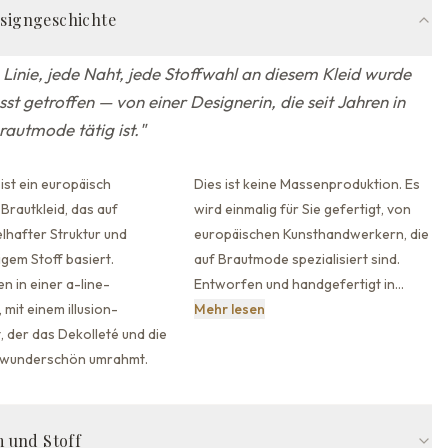
esigngeschichte
 Linie, jede Naht, jede Stoffwahl an diesem Kleid wurde
st getroffen — von einer Designerin, die seit Jahren in
rautmode tätig ist.
"
ist ein europäisch
Dies ist keine Massenproduktion. Es
Brautkleid, das auf
wird einmalig für Sie gefertigt, von
lhafter Struktur und
europäischen Kunsthandwerkern, die
gem Stoff basiert.
auf Brautmode spezialisiert sind.
n in einer a-line-
Entworfen und handgefertigt in
…
Dies ist keine Massenprodukt
,
mit einem illusion-
Mehr lesen
, der
das Dekolleté und die
 wunderschön umrahmt.
 und Stoff