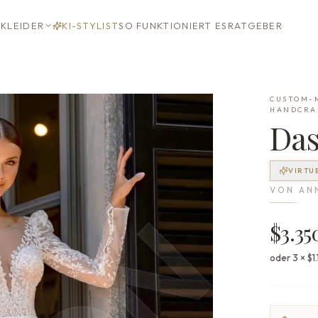
KLEIDER
KI-STYLIST
SO FUNKTIONIERT ES
RATGEBER
CUSTOM-M
HANDCRA
Da
VIRTU
VON
AN
$3.35
oder 3 × $1