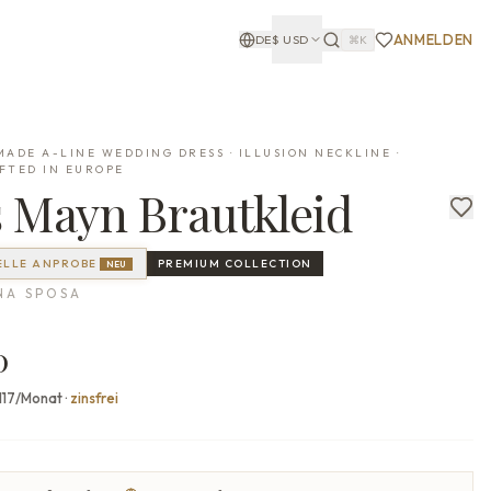
ANMELDEN
DE
$
USD
⌘K
ADE A-LINE WEDDING DRESS · ILLUSION NECKLINE ·
FTED IN EUROPE
s
Mayn
Brautkleid
ELLE ANPROBE
PREMIUM
COLLECTION
NEU
NA SPOSA
0
.117/Monat
·
zinsfrei