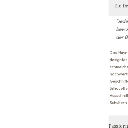
Die D
"
Jede
bewus
der B
Das Mayn 
designtes 
schmeiche
hochwerti
Geschnitte
Silhouette
Ausschnitt
Schultern
Passform