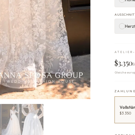
AUSSCHNIT
Herz
ATELIER
$3.350
B
Gleiche euro
ZAHLUN
Vollstä
$3.350