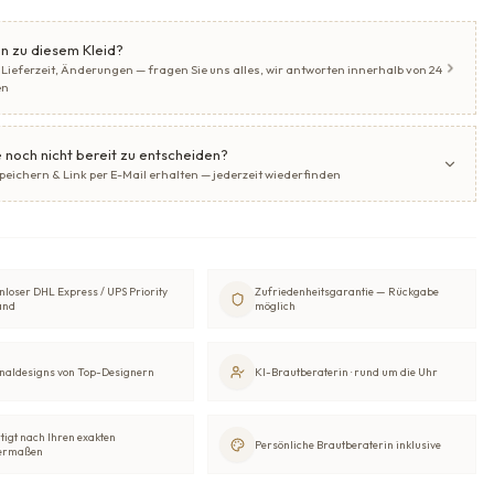
n zu diesem Kleid?
 Lieferzeit, Änderungen — fragen Sie uns alles, wir antworten innerhalb von 24
en
 noch nicht bereit zu entscheiden?
speichern & Link per E-Mail erhalten — jederzeit wiederfinden
nloser DHL Express / UPS Priority
Zufriedenheitsgarantie — Rückgabe
and
möglich
naldesigns von Top-Designern
KI-Brautberaterin · rund um die Uhr
tigt nach Ihren exakten
Persönliche Brautberaterin inklusive
ermaßen