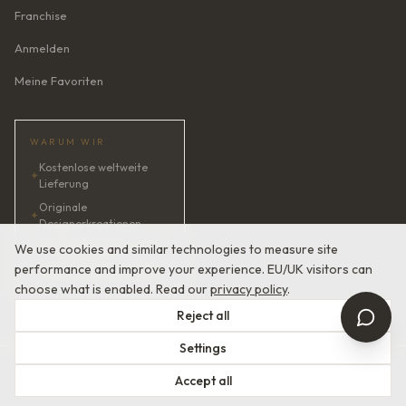
Franchise
Anmelden
Meine Favoriten
WARUM WIR
Kostenlose weltweite
✦
Lieferung
Originale
✦
Designerkreationen
✦
KI-Brautberaterin · 24/7
We use cookies and similar technologies to measure site
performance and improve your experience. EU/UK visitors can
✦
Zufriedenheit garantiert
choose what is enabled. Read our
privacy policy
.
Reject all
Settings
© 2026 Devotion Dresses. Europäische Couture-Brautmode.
Accept all
Nutzungsbedingungen
Datenschutzerklärung
Mit
in Europa gefertigt