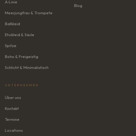
A‑Linie
Blog
Meerjungfrau & Trompete
Ballkleid
Etuikleid & Säule
Spitze
Boho & Freigeistig
Schlicht & Minimalistisch
UNTERNEHMEN
Über uns
Kontakt
Termine
Locations