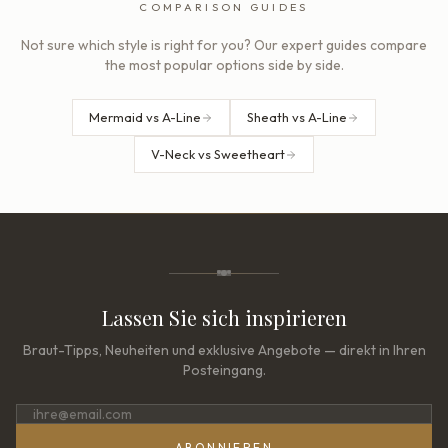
COMPARISON GUIDES
Not sure which style is right for you? Our expert guides compare
the most popular options side by side.
Mermaid vs A-Line
Sheath vs A-Line
V-Neck vs Sweetheart
Lassen Sie sich inspirieren
Braut-Tipps, Neuheiten und exklusive Angebote — direkt in Ihren
Posteingang.
ABONNIEREN