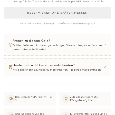
Unser geführtes Tool und die KI-Brautberaterin perfektionieren Ihre Maße
RESERVIEREN UND SPÄTER MESSEN
Sichert Ihren Produktionsplatz · Maße nach Belieben angeben
Fragen zu diesem Kleid?
Größe, Lieferzeit, Änderungen — fragen Sie uns alles, wir antworten
innerhalb von 24 Stunden
Heute noch nicht bereit zu entscheiden?
Kleid speichern & Link per E-Mail erhalten — jederzeit wiederfinden
DHL Express / UPS Priority — 79
Zufriedenheitsgarantie —
$
Rückgabe möglich
Originaldesigns von Top-
KI-Brautberaterin · rund um die