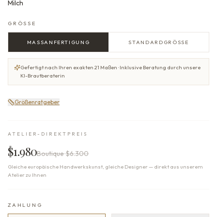
Milch
GRÖSSE
MASSANFERTIGUNG
STANDARDGRÖSSE
Gefertigt nach Ihren exakten 21 Maßen · Inklusive Beratung durch unsere
KI-Brautberaterin
Größenratgeber
ATELIER-DIREKTPREIS
$1.980
Boutique
$6.300
Gleiche europäische Handwerkskunst, gleiche Designer — direkt aus unserem
Atelier zu Ihnen
ZAHLUNG