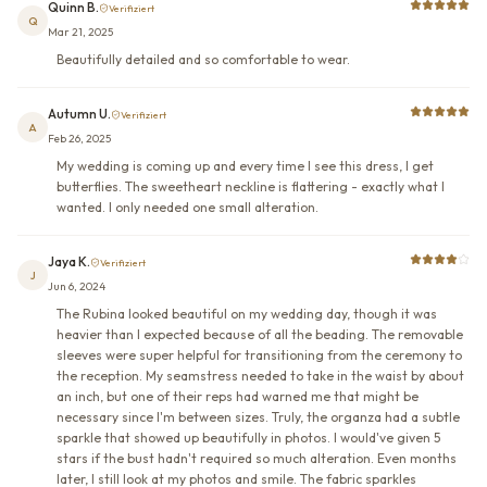
Quinn B.
Verifiziert
Q
Mar 21, 2025
Beautifully detailed and so comfortable to wear.
Autumn U.
Verifiziert
A
Feb 26, 2025
My wedding is coming up and every time I see this dress, I get
butterflies. The sweetheart neckline is flattering - exactly what I
wanted. I only needed one small alteration.
Jaya K.
Verifiziert
J
Jun 6, 2024
The Rubina looked beautiful on my wedding day, though it was
heavier than I expected because of all the beading. The removable
sleeves were super helpful for transitioning from the ceremony to
the reception. My seamstress needed to take in the waist by about
an inch, but one of their reps had warned me that might be
necessary since I'm between sizes. Truly, the organza had a subtle
sparkle that showed up beautifully in photos. I would've given 5
stars if the bust hadn't required so much alteration. Even months
later, I still look at my photos and smile. The fabric sparkles