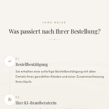
Ärmel
Trägerlos
Rückenform
Offener Rücken
IHRE REISE
Kleidverschluss
Was passiert nach Ihrer Bestellung?
Reißverschluss+Schnürung
DIE VERARBEITUNG
Farbe
Milch
Futter
01
Polyester
Bestellbestätigung
Eingearbeiteter BH
Sie erhalten eine sofortige Bestellbestätigung mit allen
Ja
Details Ihres gewählten Kleides und einer Zusammenfassung
Korsett
Ihres Kaufs.
Ja
02
Ihre KI-Brautberaterin