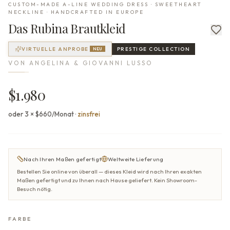
CUSTOM-MADE A-LINE WEDDING DRESS · SWEETHEART
NECKLINE · HANDCRAFTED IN EUROPE
Das
Rubina
Brautkleid
VIRTUELLE ANPROBE
PRESTIGE
COLLECTION
NEU
VON
ANGELINA & GIOVANNI LUSSO
$1.980
oder 3 × $660/Monat
·
zinsfrei
Nach Ihren Maßen gefertigt
Weltweite Lieferung
Bestellen Sie online von überall — dieses Kleid wird nach Ihren exakten
Maßen gefertigt und zu Ihnen nach Hause geliefert. Kein Showroom-
Besuch nötig.
FARBE