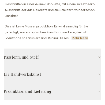
Geschnitten in einer a-line-Silhouette,
mit einem sweetheart-
Ausschnitt, der
das Dekolleté und die Schultern wunderschön
umrahmt.
Dies ist keine Massenproduktion. Es wird einmalig für Sie
gefertigt, von europäischen Kunsthandwerkern, die auf
Dies ist ke
Brautmode spezialisiert sind. Rubina Dieses
…
Mehr lesen
Passform und Stoff
A-Linie-Passform
Herzförmiger Ausschnitt-Ausschnitt
Die Handwerkskunst
Trägerlos
Offener Rücken-Rücken
Schleppe (schmal)-Schleppe
Milch
Handgefertigt in Europa von erfahrenen Kunsthandwerkern,
wird das Rubina Kleid nach Ihren exakten 21 Maßen gefertigt —
Produktion und Lieferung
STOFFZUSAMMENSETZUNG
so sitzt es von Anfang an perfekt, ohne Änderungen. Jedes Kleid
Oberstoff
Organza mit Glitzer
erfordert 8–12 weeks sorgfältige Arbeit, vom Zuschnitt bis zur
Produktionszeit