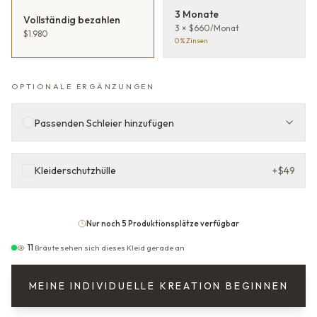
3 Monate
Vollständig bezahlen
3 × $660/Monat
$1.980
0 % Zinsen
OPTIONALE ERGÄNZUNGEN
Passenden Schleier hinzufügen
Kleiderschutzhülle
+
$49
Nur noch 5 Produktionsplätze verfügbar
11
Bräute sehen sich dieses Kleid gerade an
MEINE INDIVIDUELLE KREATION BEGINNEN