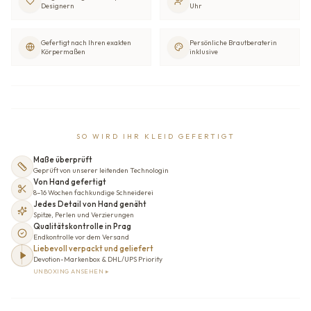
Designern
Uhr
Gefertigt nach Ihren exakten
Persönliche Brautberaterin
Körpermaßen
inklusive
SO WIRD IHR KLEID GEFERTIGT
Maße überprüft
Geprüft von unserer leitenden Technologin
Von Hand gefertigt
8–16 Wochen fachkundige Schneiderei
Jedes Detail von Hand genäht
Spitze, Perlen und Verzierungen
Qualitätskontrolle in Prag
Endkontrolle vor dem Versand
Liebevoll verpackt und geliefert
Devotion-Markenbox & DHL/UPS Priority
UNBOXING ANSEHEN ▸