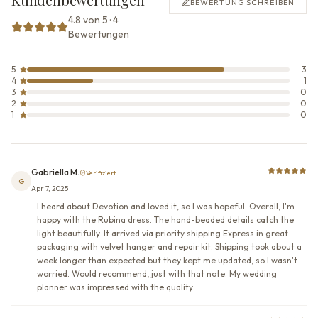
BEWERTUNG SCHREIBEN
4.8 von 5 · 4
Bewertungen
5
3
4
1
3
0
2
0
1
0
Gabriella M.
Verifiziert
G
Apr 7, 2025
I heard about Devotion and loved it, so I was hopeful. Overall, I'm
happy with the Rubina dress. The hand-beaded details catch the
light beautifully. It arrived via priority shipping Express in great
packaging with velvet hanger and repair kit. Shipping took about a
week longer than expected but they kept me updated, so I wasn't
worried. Would recommend, just with that note. My wedding
planner was impressed with the quality.