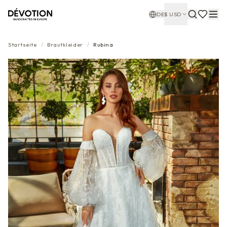
DE
$
USD
Startseite
/
Brautkleider
/
Rubina