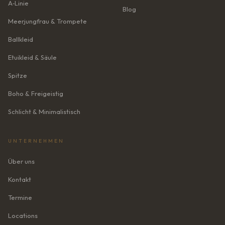
A‑Linie
Blog
Meerjungfrau & Trompete
Ballkleid
Etuikleid & Säule
Spitze
Boho & Freigeistig
Schlicht & Minimalistisch
UNTERNEHMEN
Über uns
Kontakt
Termine
Locations