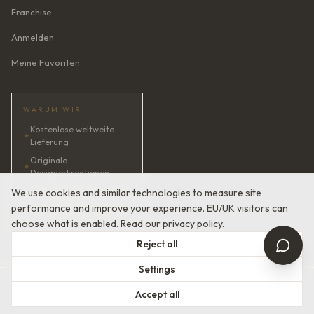
Franchise
Anmelden
Meine Favoriten
WARUM WIR
Kostenlose weltweite
✦
Lieferung
Originale
✦
Designerkreationen
✦
KI-Brautberaterin · 24/7
We use cookies and similar technologies to measure site
performance and improve your experience. EU/UK visitors can
✦
Zufriedenheit garantiert
choose what is enabled. Read our
privacy policy
.
Reject all
Settings
© 2026 Devotion Dresses. Europäische Couture-Brautmode.
Accept all
Nutzungsbedingungen
Datenschutzerklärung
Mit
in Europa gefertigt