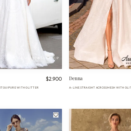
Denna
$2.900
RT
GUIPURE WITH GLITTER
A-LINE
STRAIGHT ACROSS
MESH WITH GLI
·
·
·