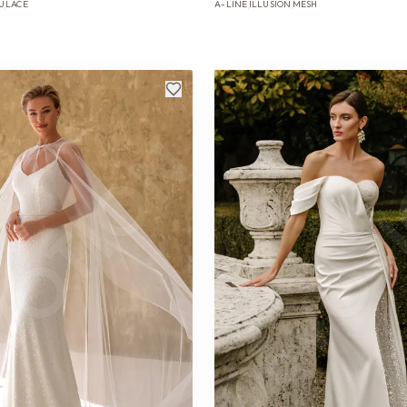
U
LACE
A-LINE
ILLUSION
MESH
·
·
·