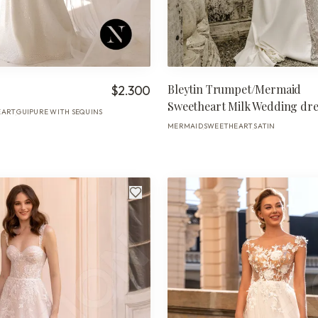
Bleytin Trumpet/Mermaid
$2.300
Sweetheart Milk Wedding dre
EART
GUIPURE WITH SEQUINS
·
MERMAID
SWEETHEART
SATIN
·
·