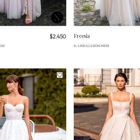
Freesia
$2.450
ESH
A-LINE
ILLUSION
MESH
·
·