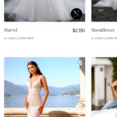
Marvel
Moonflower
$2.150
A-LINE
ILLUSION
MESH
A-LINE
ILLUSION
M
·
·
·
·