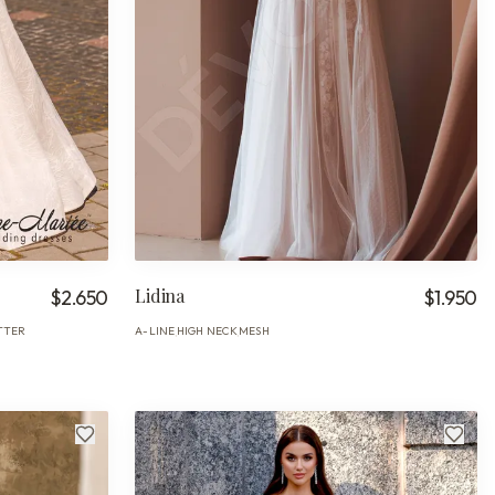
Lidina
$2.650
$1.950
TTER
A-LINE
HIGH NECK
MESH
·
·