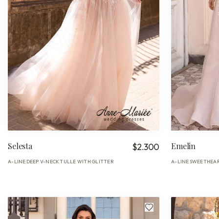
Selesta
Emelin
$2.300
A-LINE
DEEP V-NECK
TULLE WITH GLITTER
A-LINE
SWEETHEA
·
·
·