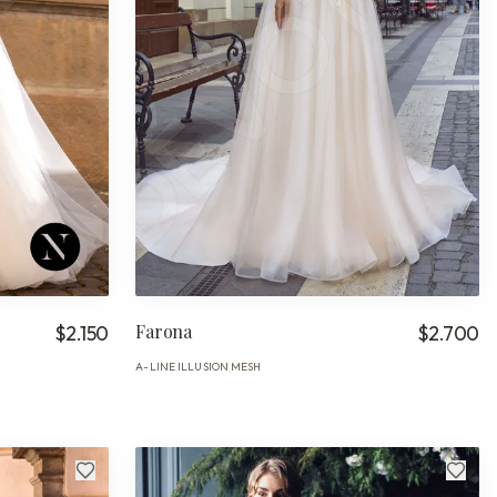
Farona
$2.150
$2.700
A-LINE
ILLUSION
MESH
·
·