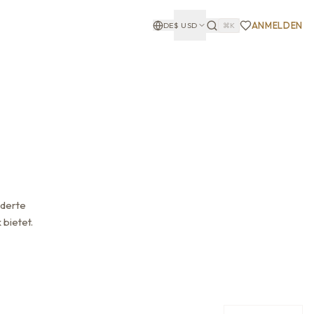
ANMELDEN
DE
$
USD
⌘K
iderte
bietet.