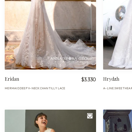
Eridan
Hrydzh
$3.330
MERMAID
DEEP V-NECK
CHANTILLY LACE
A-LINE
SWEETHEA
·
·
·