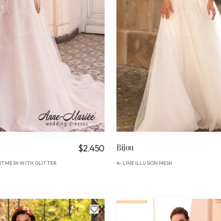
Bijou
$2.450
RT
MESH WITH GLITTER
A-LINE
ILLUSION
MESH
·
·
·