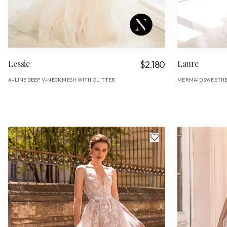
Lessie
Laure
$2.180
A-LINE
DEEP V-NECK
MESH WITH GLITTER
MERMAID
SWEETH
·
·
·