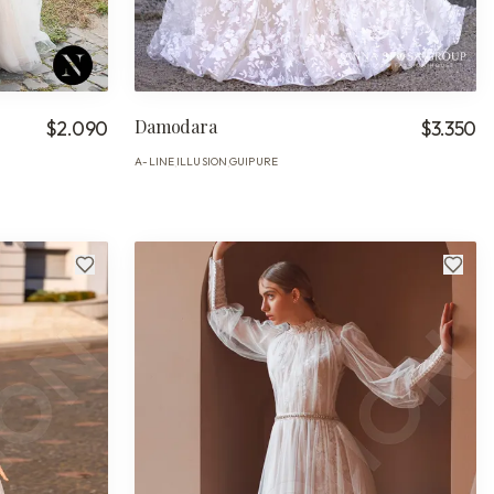
Damodara
$2.090
$3.350
A-LINE
ILLUSION
GUIPURE
·
·