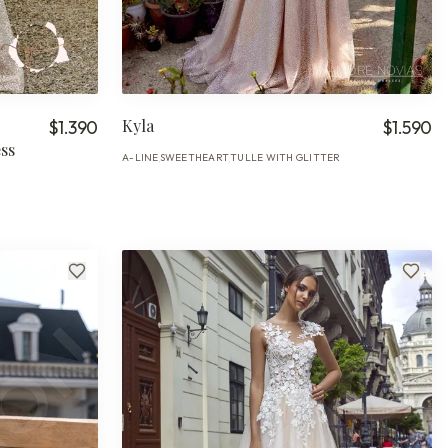
Kyla
$1.390
$1.590
ss
A-LINE
SWEETHEART
TULLE WITH GLITTER
·
·