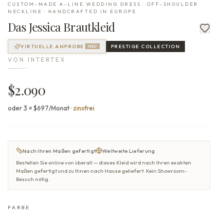
CUSTOM-MADE A-LINE WEDDING DRESS · OFF-SHOULDER
NECKLINE · HANDCRAFTED IN EUROPE
Das
Jessica
Brautkleid
VIRTUELLE ANPROBE
PRESTIGE
COLLECTION
NEU
VON
INTERTEX
$2.090
oder 3 × $697/Monat
·
zinsfrei
Nach Ihren Maßen gefertigt
Weltweite Lieferung
Bestellen Sie online von überall — dieses Kleid wird nach Ihren exakten
Maßen gefertigt und zu Ihnen nach Hause geliefert. Kein Showroom-
Besuch nötig.
FARBE