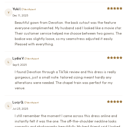
Yuki I.
Verifiziert
Y
Dec 11, 2025
Beautiful gown from Devotion. the back cutout was the feature
everyone complimented. My husband said I looked like a movie star.
Their customer service helped me choose between two gowns. The
bodice was slightly loose, so my seamstress adjusted it easily.
Pleased with everything.
Lydia V.
Verifiziert
L
Sep 9, 2025
I found Devotion through a TikTok review and this dress is really
gorgeous, just a small note. tailored sizing meant hardly any
alterations were needed. The chapel train was perfect for my
venue.
Lucy Q.
Verifiziert
L
Jul 23, 2025
I still remember the moment I came across this dress online and
instantly felt it was the one. The off-the-shoulder neckline looks
romantic and photographs beautifully. My best friend said I looked