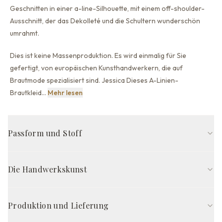
Geschnitten in einer a-line-Silhouette,
mit einem off-shoulder-
Ausschnitt, der
das Dekolleté und die Schultern wunderschön
umrahmt.
Dies ist keine Massenproduktion. Es wird einmalig für Sie
gefertigt, von europäischen Kunsthandwerkern, die auf
Brautmode spezialisiert sind. Jessica Dieses A-Linien-
Dies ist keine Massenproduktion. Es wird ein
Brautkleid
…
Mehr lesen
Passform und Stoff
A-Linie-Passform
Schulterfrei-Ausschnitt
Ärmellos
Die Handwerkskunst
Offener Rücken-Rücken
Kapellen-Schleppe-Schleppe
Milch
Handgefertigt in Europa von erfahrenen Kunsthandwerkern,
STOFFZUSAMMENSETZUNG
wird das Jessica Kleid nach Ihren exakten 21 Maßen gefertigt —
Produktion und Lieferung
Oberstoff
Satin
so sitzt es von Anfang an perfekt, ohne Änderungen. Jedes Kleid