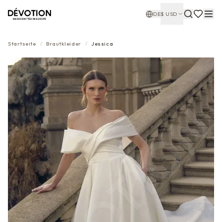
DE
$
USD
Startseite
/
Brautkleider
/
Jessica