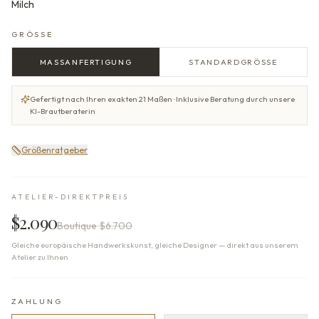
Milch
GRÖSSE
MASSANFERTIGUNG
STANDARDGRÖSSE
Gefertigt nach Ihren exakten 21 Maßen · Inklusive Beratung durch unsere
KI-Brautberaterin
Größenratgeber
ATELIER-DIREKTPREIS
$2.090
Boutique
$6.700
Gleiche europäische Handwerkskunst, gleiche Designer — direkt aus unserem
Atelier zu Ihnen
ZAHLUNG