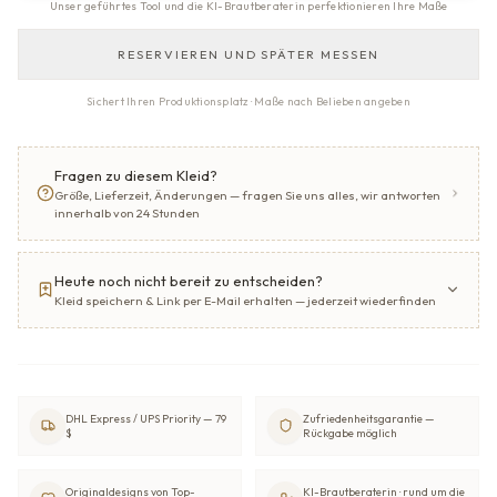
Unser geführtes Tool und die KI-Brautberaterin perfektionieren Ihre Maße
RESERVIEREN UND SPÄTER MESSEN
Sichert Ihren Produktionsplatz · Maße nach Belieben angeben
Fragen zu diesem Kleid?
Größe, Lieferzeit, Änderungen — fragen Sie uns alles, wir antworten
innerhalb von 24 Stunden
Heute noch nicht bereit zu entscheiden?
Kleid speichern & Link per E-Mail erhalten — jederzeit wiederfinden
DHL Express / UPS Priority — 79
Zufriedenheitsgarantie —
$
Rückgabe möglich
Originaldesigns von Top-
KI-Brautberaterin · rund um die