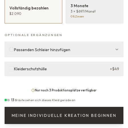
3 Monate
Vollständig bezahlen
3 × $697/Monat
$2.090
0 % Zinsen
OPTIONALE ERGÄNZUNGEN
Passenden Schleier hinzufügen
Kleiderschutzhülle
+
$49
Nur noch 3 Produktionsplätze verfügbar
13
Bräute sehen sich dieses Kleid gerade an
MEINE INDIVIDUELLE KREATION BEGINNEN