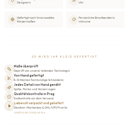
Designern
Uhr
Gefertigt nach Ihren exakten
Persönliche Brautberaterin
Körpermaßen
inklusive
SO WIRD IHR KLEID GEFERTIGT
Maße überprüft
Geprüft von unserer leitenden Technologin
Von Hand gefertigt
8–16 Wochen fachkundige Schneiderei
Jedes Detail von Hand genäht
Spitze, Perlen und Verzierungen
Qualitätskontrolle in Prag
Endkontrolle vor dem Versand
Liebevoll verpackt und geliefert
Devotion-Markenbox & DHL/UPS Priority
UNBOXING ANSEHEN ▸