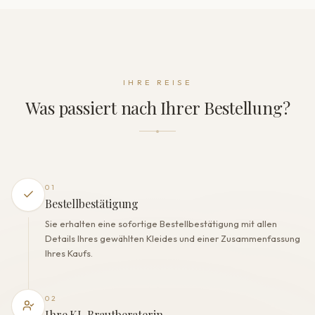
Ärmel
Ärmellos
Rückenform
Offener Rücken
Kleidverschluss
IHRE REISE
Reißverschluss
Was passiert nach Ihrer Bestellung?
DIE VERARBEITUNG
Farbe
Milch
Futter
Polyester
01
Eingearbeiteter BH
Bestellbestätigung
Ja
Sie erhalten eine sofortige Bestellbestätigung mit allen
Korsett
Details Ihres gewählten Kleides und einer Zusammenfassung
Ja
Ihres Kaufs.
02
Ihre KI-Brautberaterin