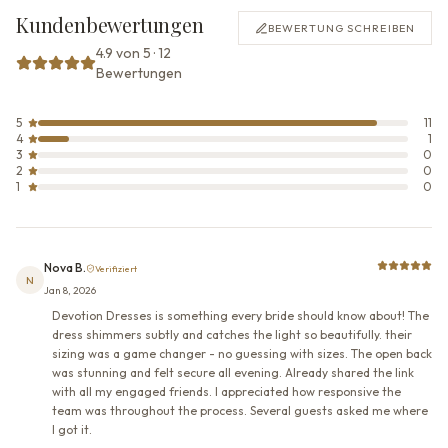
Kundenbewertungen
BEWERTUNG SCHREIBEN
4.9 von 5 · 12
Bewertungen
5
11
4
1
3
0
2
0
1
0
Nova B.
Verifiziert
N
Jan 8, 2026
Devotion Dresses is something every bride should know about! The
dress shimmers subtly and catches the light so beautifully. their
sizing was a game changer - no guessing with sizes. The open back
was stunning and felt secure all evening. Already shared the link
with all my engaged friends. I appreciated how responsive the
team was throughout the process. Several guests asked me where
I got it.